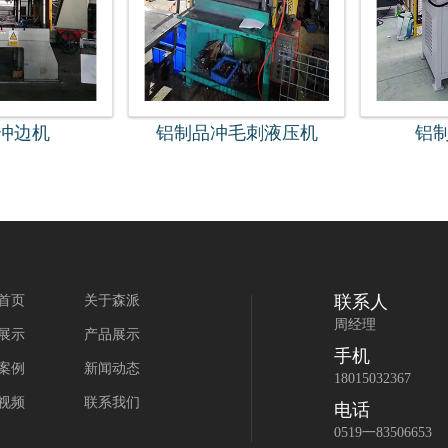
冲边机
铝制品冲毛刺液压机
铝
联系人
首页
关于森派
周经理
展示
产品展示
手机
案例
新闻动态
18015032367
视频
联系我们
电话
0519一83506653