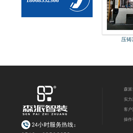
18068552366
压铸
森派
实力
客户
操作