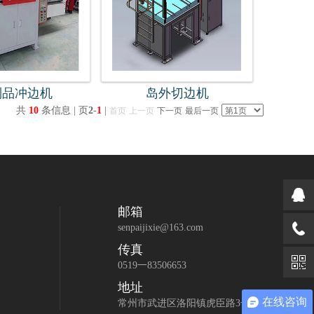
制品冲边机
岛外切边机
共
10
条信息 | 页
2
-
1
|
首页
上一页
下一页
最后一页
邮箱
senpaijixie@163.com
传真
0519一83506653
地址
在线咨询
常州市武进区洛阳镇虎臣路3号